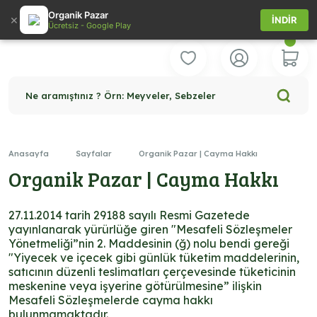
Organik Pazar
×
İNDİR
Ücretsiz - Google Play
Ne aramıştınız ? Örn: Meyveler, Sebzeler
Anasayfa
Sayfalar
Organik Pazar | Cayma Hakkı
Organik Pazar | Cayma Hakkı
27.11.2014 tarih 29188 sayılı Resmi Gazetede
yayınlanarak yürürlüğe giren "Mesafeli Sözleşmeler
Yönetmeliği”nin 2. Maddesinin (ğ) nolu bendi gereği
"Yiyecek ve içecek gibi günlük tüketim maddelerinin,
satıcının düzenli teslimatları çerçevesinde tüketicinin
meskenine veya işyerine götürülmesine” ilişkin
Mesafeli Sözleşmelerde cayma hakkı
bulunmamaktadır.