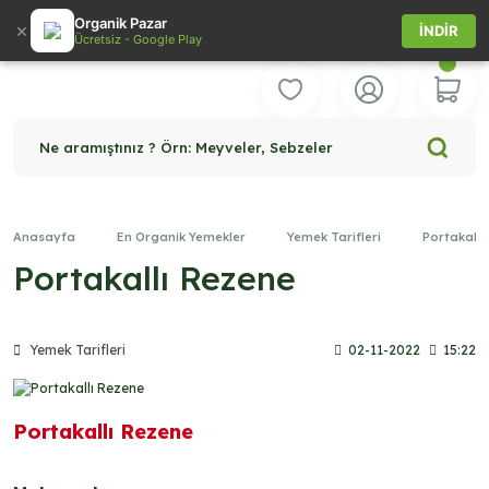
Organik Pazar
×
İNDİR
Ücretsiz - Google Play
Ne aramıştınız ? Örn: Meyveler, Sebzeler
Anasayfa
En Organik Yemekler
Yemek Tarifleri
Portakallı
Portakallı Rezene
Yemek Tarifleri
02-11-2022
15:22
Portakallı Rezene