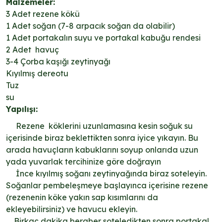
Malzemeler:
3 Adet rezene kökü
1 Adet soğan (7-8 arpacık soğan da olabilir)
1 Adet portakalın suyu ve portakal kabuğu rendesi
2 Adet havuç
3-4 Çorba kaşığı zeytinyağı
Kıyılmış dereotu
Tuz
su
Yapılışı:
Rezene köklerini uzunlamasına kesin soğuk su
içerisinde biraz beklettikten sonra iyice yıkayın. Bu
arada havuçların kabuklarını soyup onlarıda uzun
yada yuvarlak tercihinize göre doğrayın
İnce kıyılmış soğanı zeytinyağında biraz soteleyin.
Soğanlar pembeleşmeye başlayınca içerisine rezene
(rezenenin köke yakın sap kısımlarını da
ekleyebilirsiniz) ve havucu ekleyin.
Birkaç dakika beraber soteledikten sonra portakal