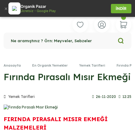
Organik Pazar
×
İNDİR
Ücretsiz - Google Play
Ne aramıştınız ? Örn: Meyveler, Sebzeler
Anasayfa
En Organik Yemekler
Yemek Tarifleri
Fırında Pır
Fırında Pırasalı Mısır Ekmeği
Yemek Tarifleri
26-11-2020
12:25
FIRINDA PIRASALI MISIR EKMEĞİ
MALZEMELERİ